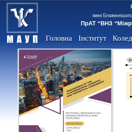
імені Блаженнішого
ПрАТ “ВНЗ “Міжр
Головна
Інститут
Коле