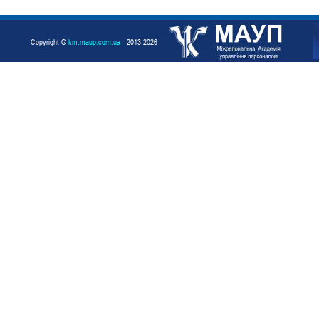
Copyright ©
km.maup.com.ua
- 2013-2026