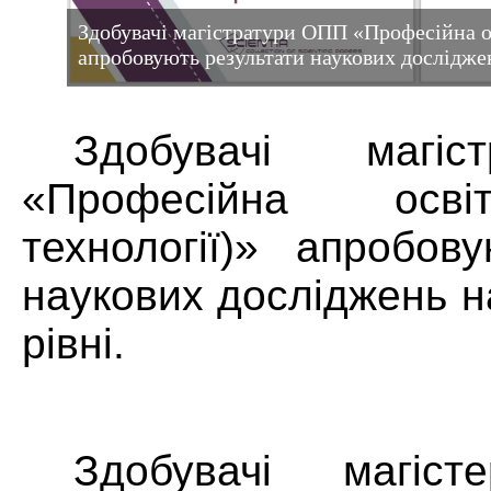
Здобувачі магістратури ОПП «Професійна ос
апробовують результати наукових дослідже
Здобувачі магі
«Професійна осві
технології)» апробов
наукових досліджень 
рівні.
Здобувачі магіст