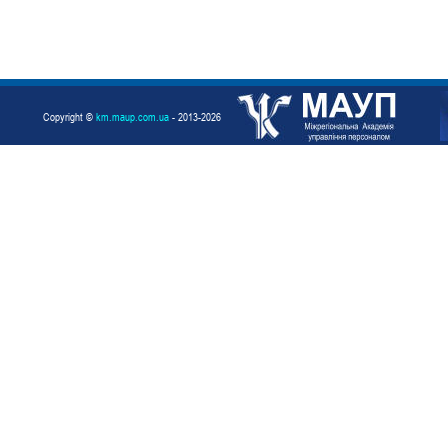
Copyright ©
km.maup.com.ua
- 2013-2026