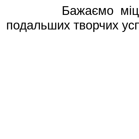
Бажаємо міцного
подальших творчих успі