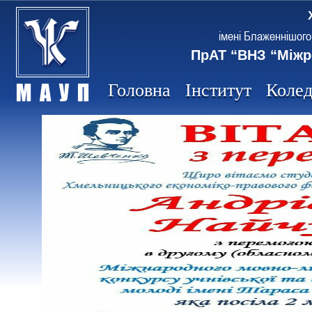
імені Блаженнішого
ПрАТ “ВНЗ “Міжр
Головна
Інститут
Коле