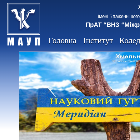
імені Блаженнішого
ПрАТ “ВНЗ “Міжр
Головна
Інститут
Коле