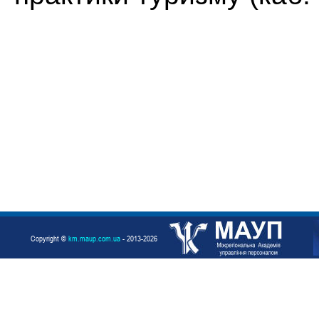
Copyright ©
km.maup.com.ua
- 2013-2026