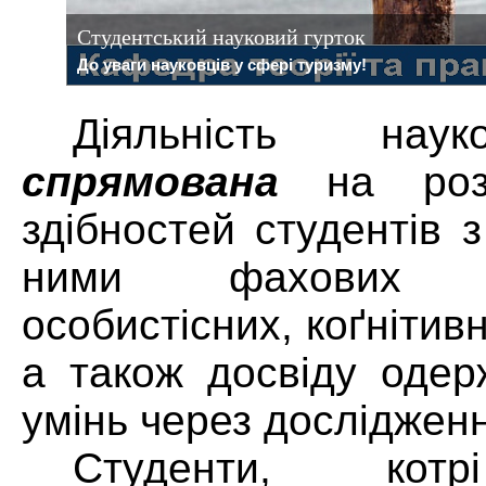
Студентський науковий гурток
До уваги науковців у сфері туризму!
Діяльність наук
спрямована
на розв
здібностей студентів 
ними фахових (пр
особистісних, коґнітив
а також досвіду одер
умінь через досліджен
Студенти, котр