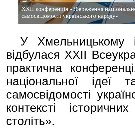
ХХІІ конференція «Збереження національної
самосвідомості українського народу»
У Хмельницькому 
відбулася ХХІІ Всеукр
практична конференц
національної ідеї т
самосвідомості україн
контексті історични
століть».