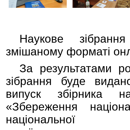
Наукове зібранн
змішаному форматі он
За результатами ро
зібрання буде видан
випуск збірника н
«Збереження націона
національної сам