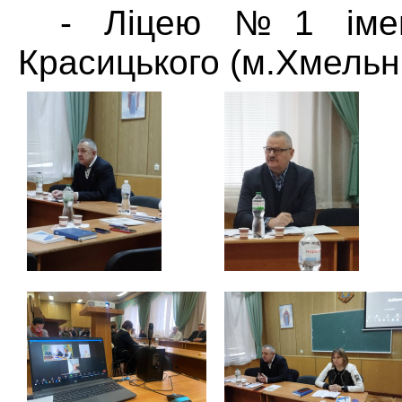
- Ліцею №1 імен
Красицького (м.Хмельн