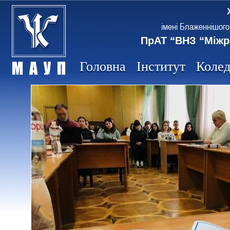
імені Блаженнішого
ПрАТ “ВНЗ “Міжр
Головна
Інститут
Коле