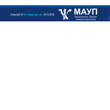
Copyright ©
km.maup.com.ua
- 2013-2026