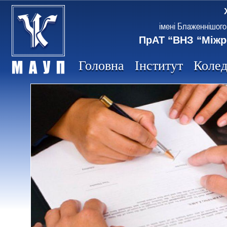
імені Блаженнішого
ПрАТ “ВНЗ “Міжр
Головна
Інститут
Коле