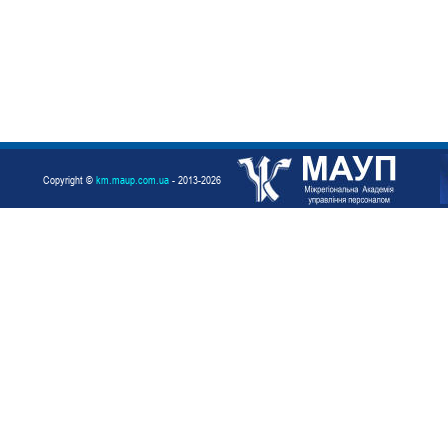
Copyright ©
km.maup.com.ua
- 2013-2026