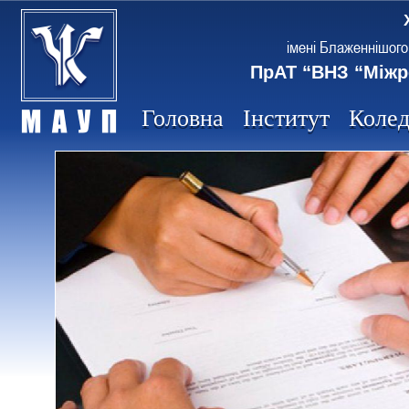
імені Блаженнішого
ПрАТ “ВНЗ “Міжр
Головна
Інститут
Коле