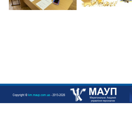
Copyright ©
km.maup.com.ua
- 2013-2026