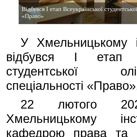
Відбувся І етап Всеукраїнської студентської
«Право»
У Хмельницькому 
відбувся І етап В
студентської о
спеціальності «Право»
22 лютого 2
Хмельницькому ін
кафедрою права та п