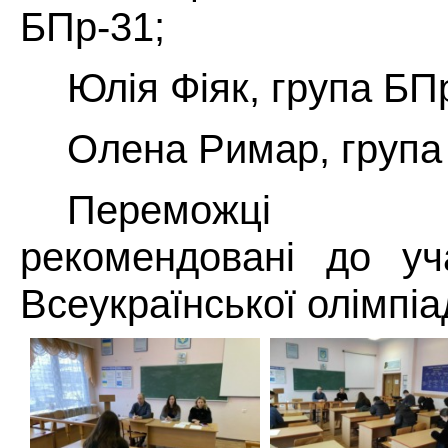
БПр-31;
Юлія Фіяк, група БП
Олена Римар, група
Переможці 
рекомендовані до уча
Всеукраїнської олімпіа