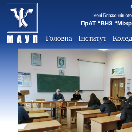
імені Блаженнішого
ПрАТ “ВНЗ “Міжр
Головна
Інститут
Коле