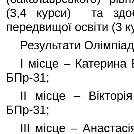
(3,4 курси) та здоб
передвищої освіти (3 к
Результати Олімпіад
I місце – Катерина 
БПр-31;
II місце – Вікторі
БПр-31;
III місце – Анастас