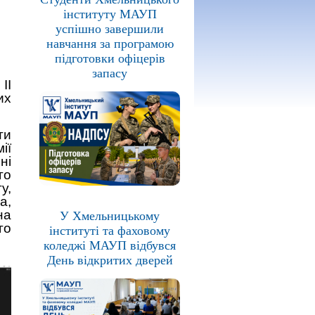
інституту МАУП
успішно завершили
навчання за програмою
підготовки офіцерів
запасу
ІІ
их
ти
ії
ні
го
у,
а,
на
У Хмельницькому
го
інституті та фаховому
коледжі МАУП відбувся
День відкритих дверей