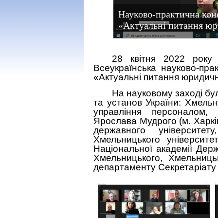
Науково-практична конф
«Актуальні питання юр
28 квітня 2022 року 
Всеукраїнська науково-пра
«Актуальні питання юридично
На науковому заході бул
та установ України: Хмельн
управління персоналом, 
Ярослава Мудрого (м. Харкі
державного університету
Хмельницького університе
Національної академії Дер
Хмельницького, Хмельниць
департаменту Секретаріату 