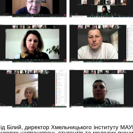
ід Білий, директор Хмельницького інституту МАУ
аукових напрацювань студентів та молодих вчени