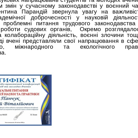
м змін у сучасному законодавстві у воєнний ча
ентина Парандій звернула увагу на важливіс
демічної доброчесності у науковій діяльност
 проблемні питання трудового законодавства
 роботи судових органів, Окремо розглядало
а колабораційну діяльність, воєнні злочини тощ
ді вчені представляли свої напрацювання в сфе
ого, міжнародного та екологічного прав
ава.