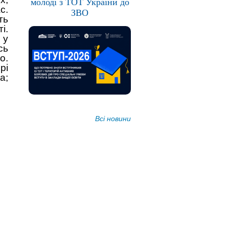
молоді з ТОТ України до
с.
ЗВО
ть
і.
 у
сь
о.
рі
а;
Всі новини