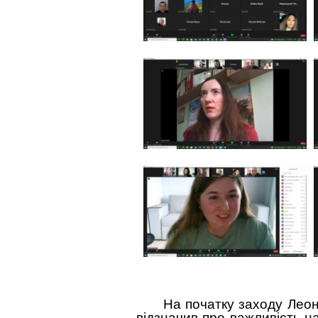
На початку заходу Леон
відзначив про важливість н