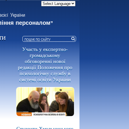
всієї України
ління персоналом
”
ти
Участь у експертно-
громадському
обговоренні нової
редакції Положення про
психологічну службу в
системі освіти України
Студенти Хмельницького