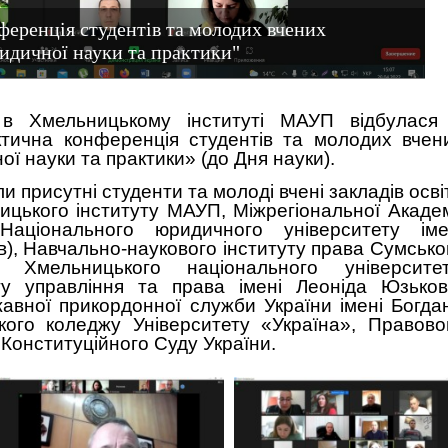
еренція студентів та молодих вчених
идичної науки та практики"
в Хмельницькому інституті МАУП відбулася 
ктична конференція студентів та молодих вчен
ї науки та практики» (до Дня науки).
и присутні студенти та молоді вчені закладів осві
ицького інституту МАУП, Міжрегіональної Академ
Національного юридичного університету іме
в), Навчально-наукового інституту права Сумсько
, Хмельницького національного університет
ту управління та права імені Леоніда Юзьков
жавної прикордонної служби України імені Богда
кого коледжу Університету «Україна», Правово
Конституційного Суду України.