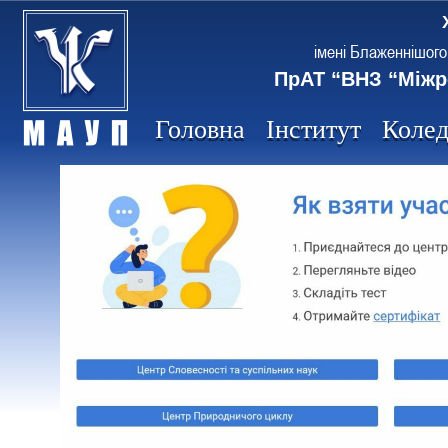
імені Блаженнішого
ПрАТ “ВНЗ “Міжр
Головна
Інститут
Коле