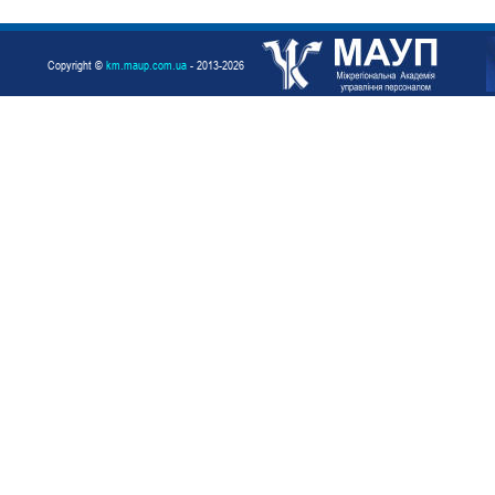
Copyright ©
km.maup.com.ua
- 2013-2026