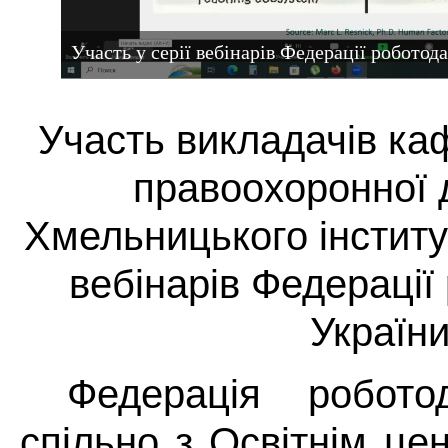
Участь у серії вебінарів Федерації роботод
Участь викладачів ка
правоохоронної 
Хмельницького інститу
вебінарів Федерації
Україн
Федерація робото
спільно з Освітнім це