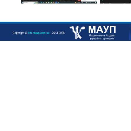
Copyright ©
km.maup.com.ua
- 2013-2026