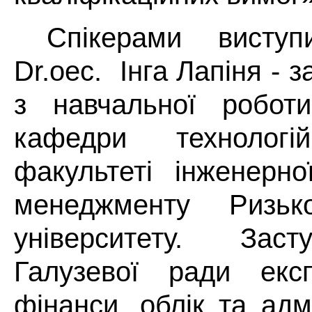
Спікерами висту
Dr.oec. Інга Лапіня - 
з навчальної роботи
кафедри технолог
факультеті інженерно
менеджменту Ризько
університету. Зас
Галузевої ради експ
фінанси, облік та адм