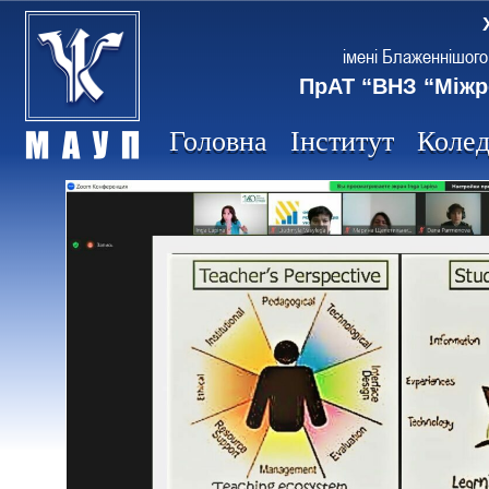
імені Блаженнішого
ПрАТ “ВНЗ “Міжр
Головна
Інститут
Коле