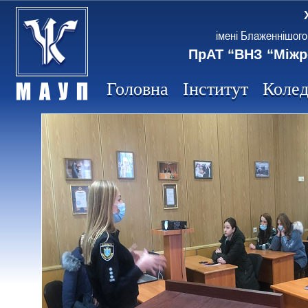
імені Блаженнішого
ПрАТ “ВНЗ “Міжр
Головна
Інститут
Коле