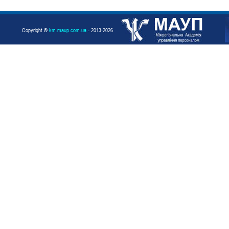
Copyright ©
km.maup.com.ua
- 2013-2026