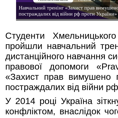
Навчальний тренінг «Захист прав вимушено
постраждалих від війни рф проти України»
Студенти Хмельницьког
пройшли навчальний трен
дистанційного навчання с
правової допомоги «Pra
«Захист прав вимушено п
постраждалих від війни р
У 2014 році Україна зітк
конфліктом, внаслідок чог