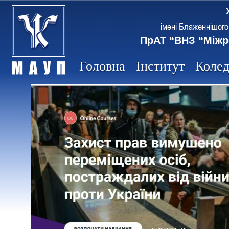
імені Блаженнішого
ПрАТ “ВНЗ “Міжр
Головна
Інститут
Коле