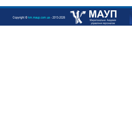
Copyright ©
km.maup.com.ua
- 2013-2026