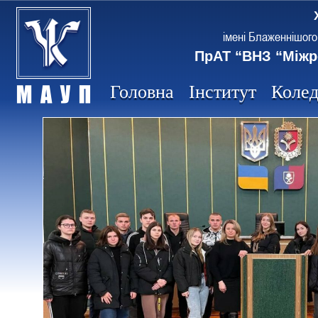
імені Блаженнішого
ПрАТ “ВНЗ “Міжр
Головна
Інститут
Коле