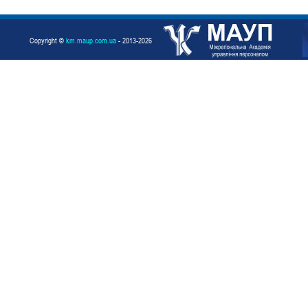
Copyright ©
km.maup.com.ua
- 2013-2026