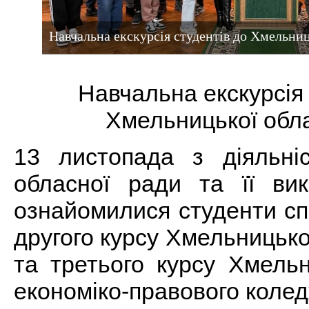
Навчальна екскурсія студентів до Хмельниц
Навчальна екскурсія 
Хмельницької обл
13 листопада з діяльні
обласної ради та її вик
ознайомилися студенти сп
другого курсу Хмельницьк
та третього курсу Хмель
економіко-правового коле