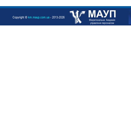
Copyright ©
km.maup.com.ua
- 2013-2026