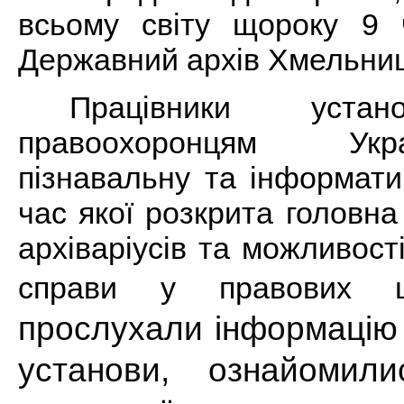
всьому світу щороку 9 ч
Державний архів Хмельниць
Працівники устан
правоохоронцям Ук
пізнавальну та інформати
час якої розкрита головн
архіваріусів та можливості
справи у правових 
прослухали
інформацію
установи
,
ознайомили