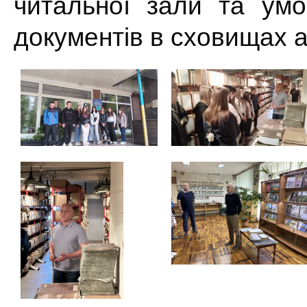
читальної
зали
та
умо
документів
в
сховищах
а