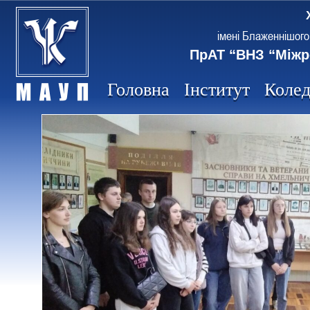
імені Блаженнішого
ПрАТ “ВНЗ “Міжр
Головна
Інститут
Коле