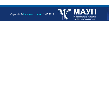
Copyright ©
km.maup.com.ua
- 2013-2026