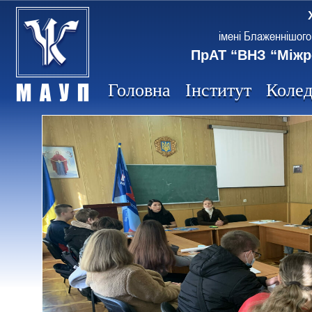
імені Блаженнішого
ПрАТ “ВНЗ “Міжр
Головна
Інститут
Коле