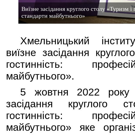
Виїзне засідання круглого столу «Туризм і 
стандарти майбутнього»
Хмельницький інсти
виїзне засідання круглог
гостинність: профес
майбутнього».
5 жовтня 2022 року 
засідання круглого с
гостинність: профес
майбутнього» яке орган