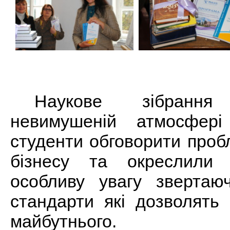
Наукове зібранн
невимушеній атмосфер
студенти обговорити проб
бізнесу та окреслили 
особливу увагу звертаю
стандарти які дозволять
майбутнього.