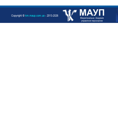
Copyright ©
km.maup.com.ua
- 2013-2026