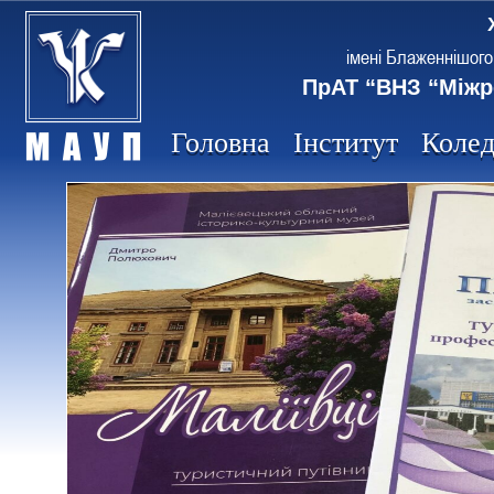
імені Блаженнішого
ПрАТ “ВНЗ “Міжр
Головна
Інститут
Коле