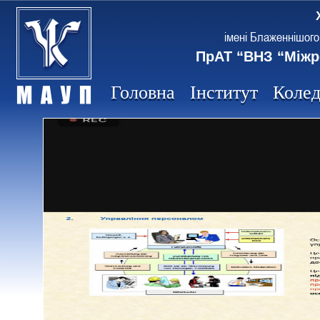
імені Блаженнішого
ПрАТ “ВНЗ “Міжр
Головна
Інститут
Коле