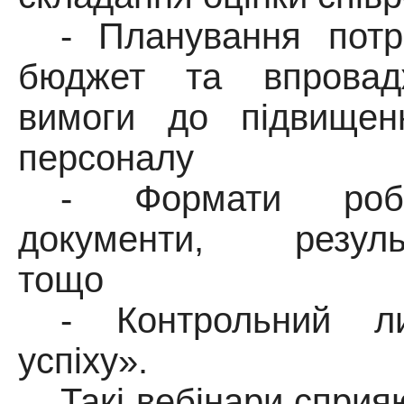
- Планування потр
бюджет та впровад
вимоги до підвищенн
персоналу
- Формати робо
документи, результа
тощо
- Контрольний л
успіху».
Такі вебінари спри