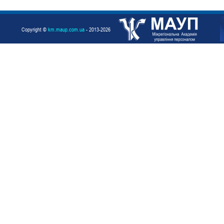
Copyright ©
km.maup.com.ua
- 2013-2026