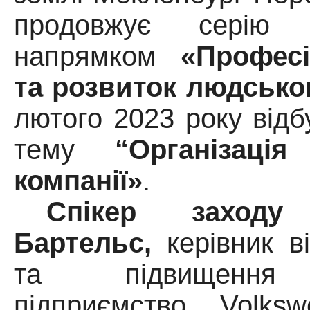
продовжує серію 
напрямком
«Профес
та розвиток людсько
лютого 2023 року відб
тему
“Організаці
компанії»
.
Спікер заходу
Бартельс,
керівник в
та підвищення к
підприємство Volkswe