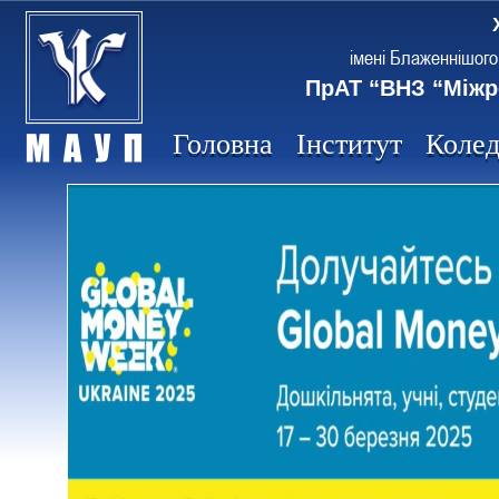
імені Блаженнішого
ПрАТ “ВНЗ “Міжр
Головна
Інститут
Коле