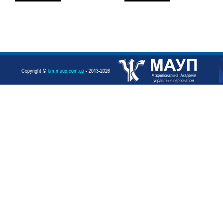
Copyright ©
km.maup.com.ua
- 2013-2026