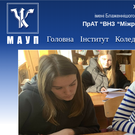
імені Блаженнішого
ПрАТ “ВНЗ “Міжр
Головна
Інститут
Коле