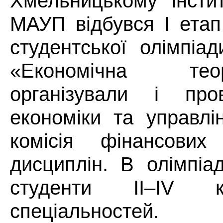
Хмельницькому інстит
МАУП відбувся І етап
студентської олімпіа
«Економічна те
організували і пр
економіки та управлі
комісія фінансових
дисциплін. В олімпіа
студенти ІІ–ІV к
спеціальностей.