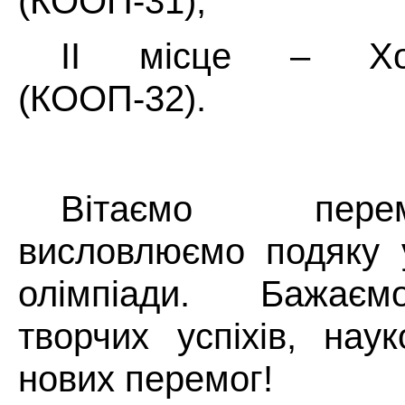
(КООП-31)
;
ІІ місце –
Х
(КООП-32).
Вітаємо пер
висловлюємо подяку 
олімпіади. Бажає
творчих успіхів, нау
нових перемог!