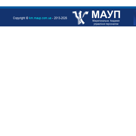
Copyright ©
km.maup.com.ua
- 2013-2026