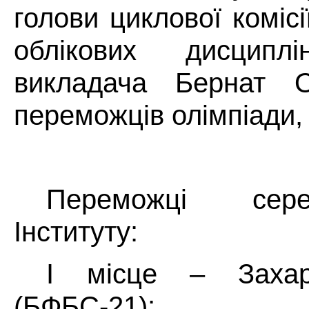
голови циклової коміс
облікових дисципл
викладача Бернат О
переможців олімпіади,
Переможці сере
Інституту:
І місце – Захар
(БФБС-21);