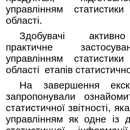
управлінням статистик
області.
Здобувачі активн
практичне застосув
управлінням статистик
області етапів статистичн
На завершення екску
запропонували ознайом
статистичної звітності, як
управлінням як одне із 