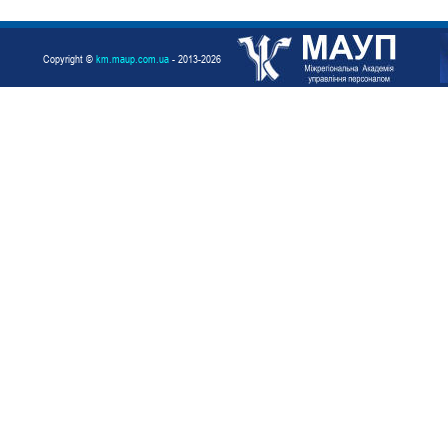
Copyright ©
km.maup.com.ua
- 2013-2026