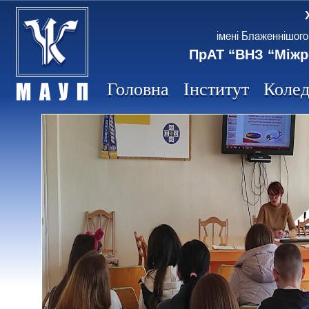
імені Блаженнішого
ПрАТ “ВНЗ “Міжр
Головна
Інститут
Коле