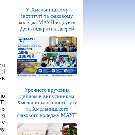
У Хмельницькому
інституті та фаховому
коледжі МАУП відбувся
День відкритих дверей
ті
рі
нь
Урочисте вручення
ію
дипломів випускникам
УП
Хмельницького інституту
та Хмельницького
т»
фахового коледжу МАУП
ня
 у
му