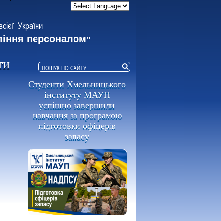
всієї України
ління персоналом
”
ти
Студенти Хмельницького
інституту МАУП
успішно завершили
навчання за програмою
підготовки офіцерів
запасу