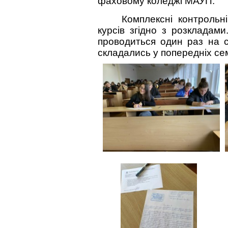
фаховому коледжі МАУП.
Комплексні контрольні
курсів згідно з розкладам
проводиться один раз на с
складались у попередніх се