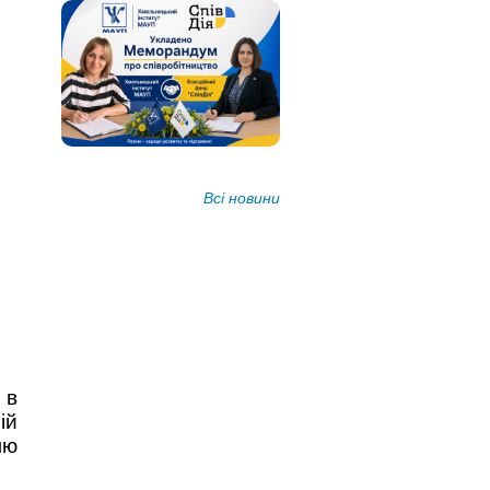
Всі новини
 в
ій
лю