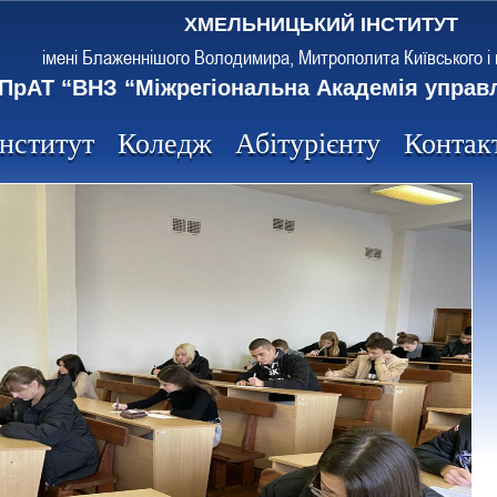
ХМЕЛЬНИЦЬКИЙ ІНСТИТУТ
імені Блаженнішого Володимира, Митрополита Київського і 
ПрАТ “ВНЗ “Міжрегіональна Академія управ
Інститут
Коледж
Абітурієнту
Контак