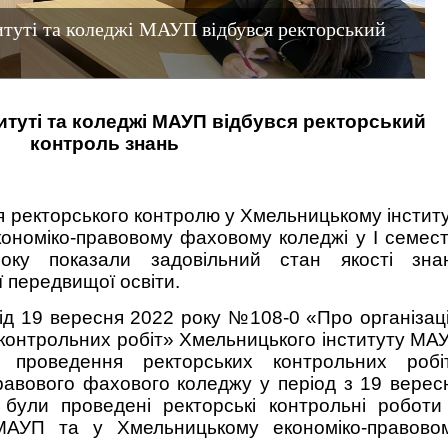
туті та коледжі МАУП відбувся ректорський
итуті та коледжі МАУП відбувся ректорський
контроль знань
 ректорського контролю у Хмельницькому інститу
номіко-правовому фаховому коледжі у І семест
оку показали задовільний стан якості зна
 передвищої освіти.
від 19 вересня 2022 року №108-0 «Про організац
 контрольних робіт» Хмельницького інституту МА
 проведення ректорських контрольних робі
равового фахового коледжу у період з 19 верес
були проведені ректорські контрольні роботи
 МАУП та у Хмельницькому економіко-правово