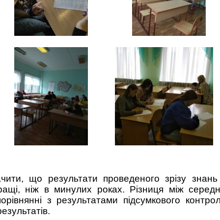
ачити, що результати проведеного зрізу знань
ащі, ніж в минулих роках. Різниця між середн
орівнянні з результатами підсумкового контро
езультатів.