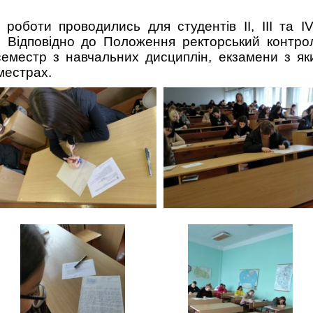
 роботи проводились для студентів II, III та ІV
и. Відповідно до Положення ректорський контро
еместр з навчальних дисциплін, екзамени з як
местрах.