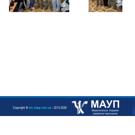
Copyright ©
km.maup.com.ua
- 2013-2026