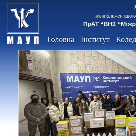
імені Блаженнішого
ПрАТ “ВНЗ “Міжр
Головна
Інститут
Коле