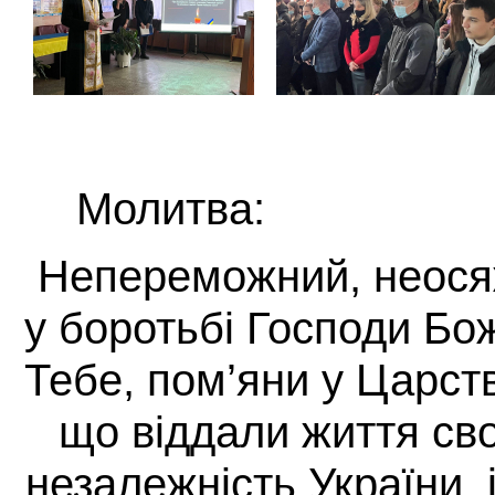
Молитва:
Непереможний, неосяж
у боротьбі Господи Б
Тебе, пом’яни у Царств
що віддали життя сво
незалежність України, і