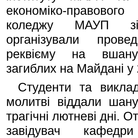
економіко-правов
коледжу МАУП зін
організували провед
реквієму на вшану
загиблих на Майдані у 
Студенти та виклад
молитві віддали шану
трагічні лютневі дні. 
завідувач кафедри