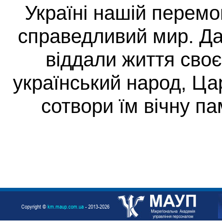
Україні нашій перемог
справедливий мир. Да
віддали життя своє 
український народ, Ца
сотвори їм вічну па
Copyright ©
km.maup.com.ua
- 2013-2026