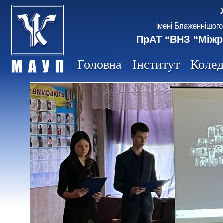
імені Блаженнішого
ПрАТ “ВНЗ “Міжр
Головна
Інститут
Коле