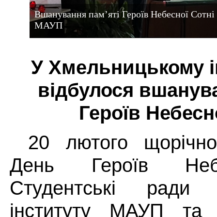
Вшанування пам’яті Героїв Небесної Сотні
МАУП
У Хмельницькому і
відбулося вшанува
Героїв Небесно
20 лютого щорічно
День Героїв Небе
Студентські ради 
інституту МАУП та 