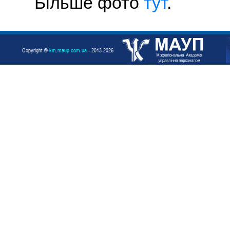
Більше фото
тут
.
Copyright ©
km.maup.com.ua
- 2013-2026