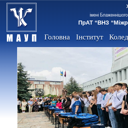
імені Блаженнішого
ПрАТ “ВНЗ “Міжр
Головна
Інститут
Коле