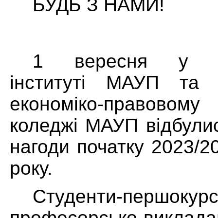
БУДЬ З НАМИ!
1 вересня у Хм
інституті МАУП та 
економіко-правов
коледжі МАУП відбулис
нагоди початку 2023/2
року.
Студенти-першокур
професорсько-виклад