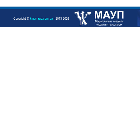
Copyright ©
km.maup.com.ua
- 2013-2026