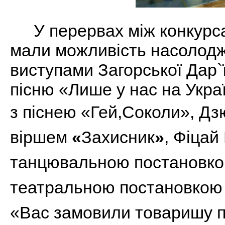
У перервах між конкурса
мали можливість насолод
виступами Загорської Дар`
пісню «Лише у нас на Укра
з піснею «Гей,Соколи»,
Дз
віршем
«
Захисник
»
, Фіцай
танцювальною постановкою
театральною постановкою 
«Вас замовили товаришу п