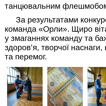
танцювальним флешмобо
За результатами конкур
команда «Орли». Щиро віт
у змаганнях команду та ба
здоров’я, творчої наснаги
та перемог.