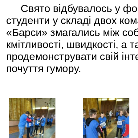
Свято відбувалось у фо
студенти у складі двох ко
«Барси» змагались між соб
кмітливості, швидкості, а 
продемонструвати свій інте
почуття гумору.