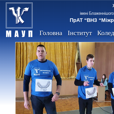
імені Блаженнішого
ПрАТ “ВНЗ “Міжр
Головна
Інститут
Коле