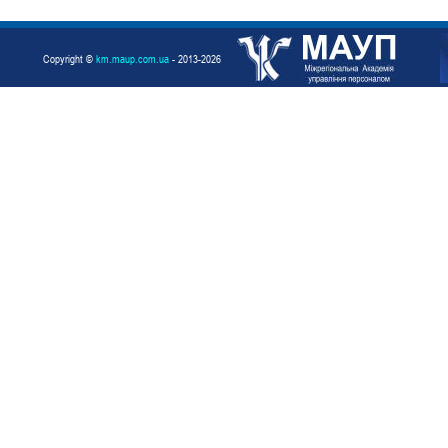
Copyright ©
km.maup.com.ua
- 2013-2026