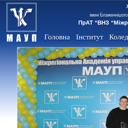
імені Блаженнішого
ПрАТ “ВНЗ “Міжр
Головна
Інститут
Коле