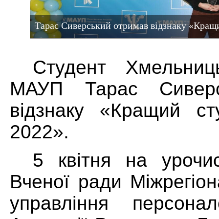
Тарас Сиверський отримав відзнаку «Кращ
Студент Хмельниць
МАУП Тарас Сиверс
відзнаку «Кращий с
2022».
5 квітня на урочис
Вченої ради Міжрегіон
управління персона