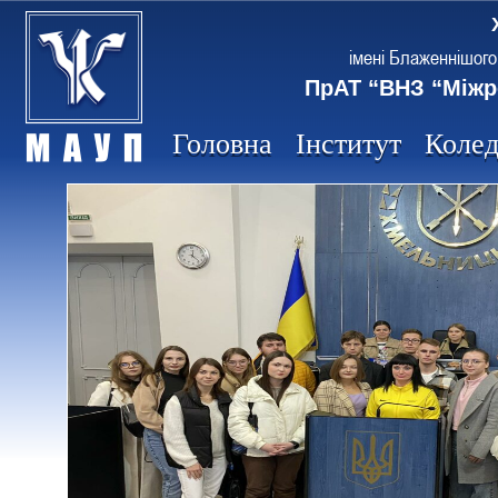
імені Блаженнішого
ПрАТ “ВНЗ “Міжр
Головна
Інститут
Коле