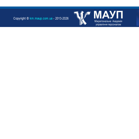
Copyright ©
km.maup.com.ua
- 2013-2026