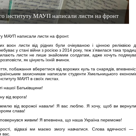
го інституту МАУП написали листи на фронт
ту МАУП написали листи на фронт.
вих воєн листи від рідних були очікуваною і цінною реліквією 
ебуває у стані війни з росією з 2014 року, теж з’явилася така традиц
дсилають листи не лише знайомим солдатам, адже хочуть подякув
розповісти, як цінують їхній вчинок.
иття, побажання вберегтися від ворожих куль та снарядів, впевненіс
країнським захисникам написали студенти Хмельницького економі
нституту МАУП в своїх листах.
сті нашої Батьківщини!
ну від ворога!
емлю від ворожої навали! Я вас люблю. Я хочу, щоб ви вернул
Героям слава!
Ти повернувся живим! Я впевнена, що наша Україна переможе!
брості, відвазі ми маємо змогу навчатися. Слова вдячності —
 вас.