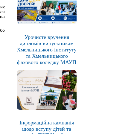
ких
для
 на
 бо
Урочисте вручення
дипломів випускникам
Хмельницького інституту
та Хмельницького
фахового коледжу МАУП
Інформаційна кампанія
щодо вступу дітей та