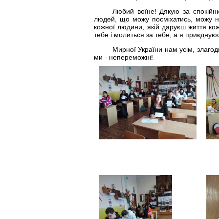
Любий воїне! Дякую за спокійни
людей, що можу посміхатись, можу н
кожної людини, якій даруєш життя ко
тебе і молиться за тебе, а я приєднуюс
Мирної України нам усім, злагод
ми - непереможні!