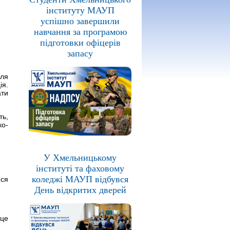
інституту МАУП
успішно завершили
навчання за програмою
підготовки офіцерів
запасу
для
ія.
ати
ть,
ко-
У Хмельницькому
інституті та фаховому
коледжі МАУП відбувся
ися
День відкритих дверей
 це