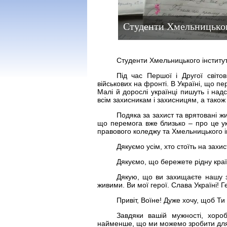
Студенти Хмельницько
Студенти Хмельницького інститу
Під час Першої і Другої світо
військових на фронті. В Україні, що пер
Малі й дорослі українці пишуть і на
всім захисникам і захисницям, а також 
Подяка за захист та врятовані ж
що перемога вже близько – про це у
правового коледжу та Хмельницького і
Дякуємо усім, хто стоїть на захи
Дякуємо, що бережете рідну краї
Дякую, що ви захищаєте нашу з
живими. Ви мої герої. Слава Україні! 
Привіт, Воїне! Дуже хочу, щоб 
Завдяки вашій мужності, хоро
найменше, що ми можемо зробити для