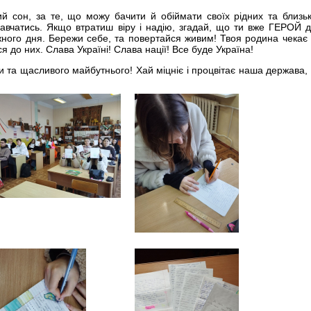
й сон, за те, що можу бачити й обіймати своїх рідних та близь
авчатись. Якщо втратиш віру і надію, згадай, що ти вже ГЕРОЙ 
жного дня. Бережи себе, та повертайся живим! Твоя родина чекає
я до них. Слава Україні! Слава нації! Все буде Україна!
и та щасливого майбутнього! Хай міцніє і процвітає наша держава,