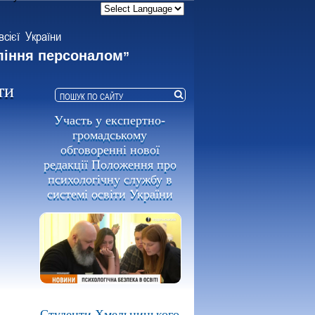
всієї України
ління персоналом
”
ти
Участь у експертно-
громадському
обговоренні нової
редакції Положення про
психологічну службу в
системі освіти України
Студенти Хмельницького