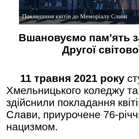
Покладання квітів до Меморіалу Слави
Вшановуємо пам’ять з
Другої світово
11 травня 2021 року
ст
Хмельницького коледжу та
здійснили покладання квіт
Слави, приурочене 76-річ
нацизмом.