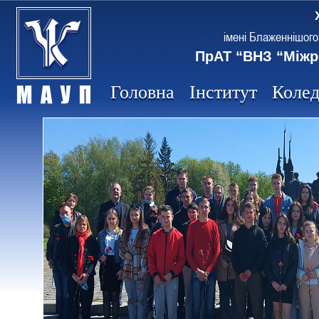
імені Блаженнішого
ПрАТ “ВНЗ “Міжр
Головна
Інститут
Коле