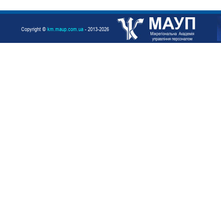
Copyright ©
km.maup.com.ua
- 2013-2026