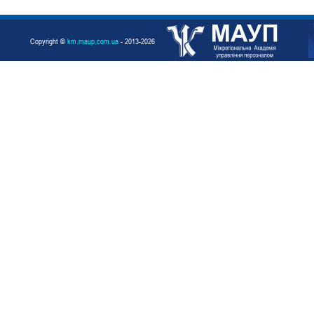
Copyright ©
km.maup.com.ua
- 2013-2026