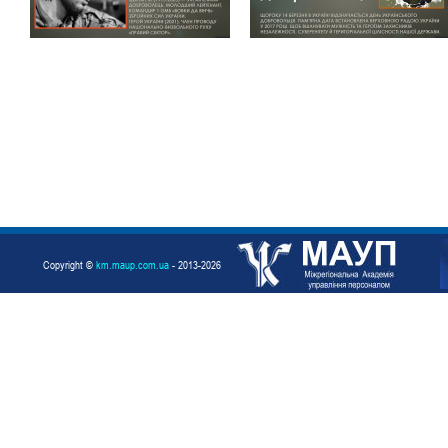
Copyright ©
km.maup.com.ua
- 2013-2026