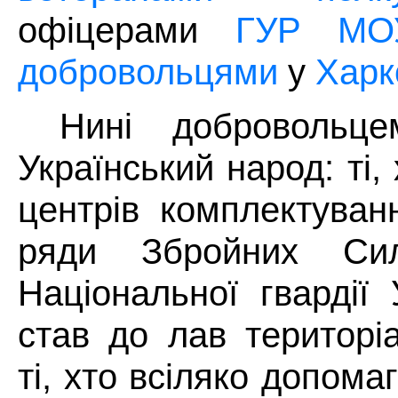
офіцерами
ГУР МО
добровольцями
у
Харк
Нині добровольц
Український народ: ті
центрів комплектуван
ряди Збройних Си
Національної гвардії 
став до лав територі
ті, хто всіляко допома