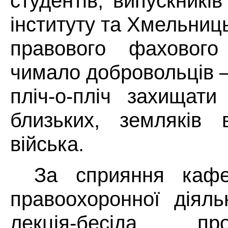
студентів, випускникі
інституту та Хмельниц
правового фахового
чимало добровольців –
пліч-о-пліч захищати 
близьких, земляків в
війська.
За сприяння каф
правоохоронної діяль
лекція-бесіда п