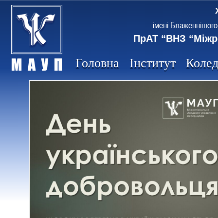
імені Блаженнішого
ПрАТ “ВНЗ “Міжр
Головна
Інститут
Коле