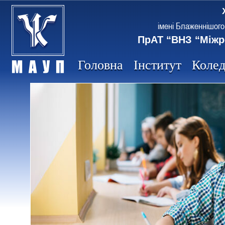
імені Блаженнішого
ПрАТ “ВНЗ “Міжр
Головна
Інститут
Коле