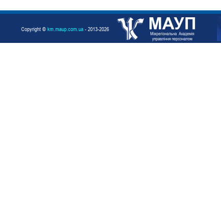
Copyright ©
km.maup.com.ua
- 2013-2026