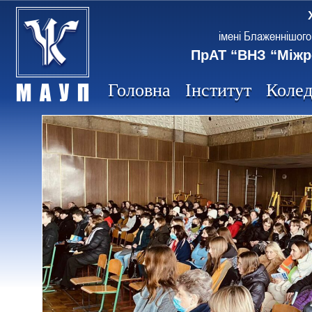
імені Блаженнішого
ПрАТ “ВНЗ “Міжр
Головна
Інститут
Коле