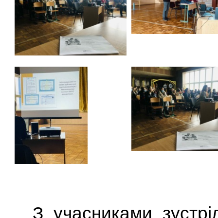
З учасниками зустрі