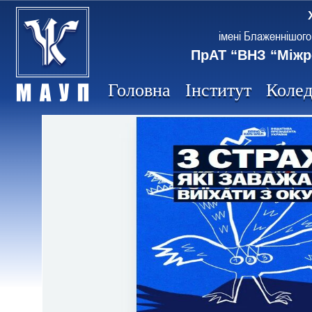
імені Блаженнішого
ПрАТ “ВНЗ “Міжр
Головна
Інститут
Коле