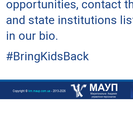
opportunities, contact t
and state institutions list
in our bio.
#BringKidsBack
Copyright ©
km.maup.com.ua
- 2013-2026