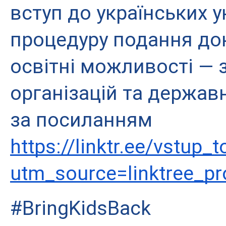
вступ до українських ун
процедуру подання док
освітні можливості — з
організацій та державн
за посиланням 
https://linktr.ee/vstup_t
utm_source=linktree_pr
#BringKidsBack