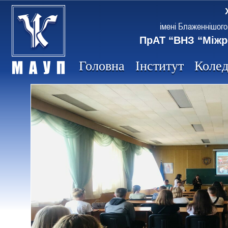
імені Блаженнішого
ПрАТ “ВНЗ “Міжр
Головна
Інститут
Коле