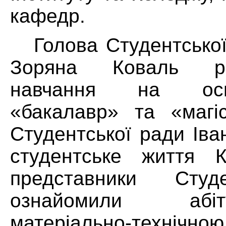
кафедр.
Голова Студентської
Зоряна Коваль ро
навчання на осві
«бакалавр» та «магі
Студентської ради Іва
студентське життя К
представники Студ
ознайомили абі
матеріально-техн