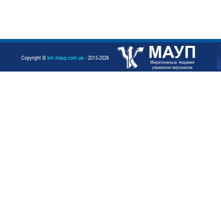
Copyright ©
km.maup.com.ua
- 2013-2026