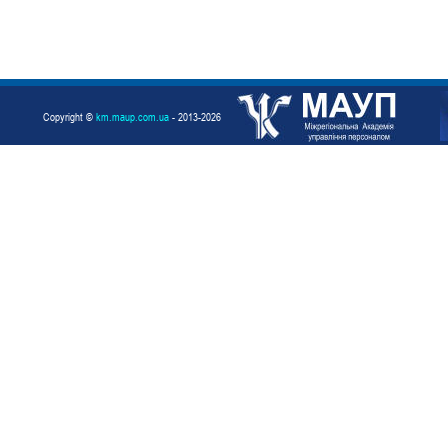
Copyright ©
km.maup.com.ua
- 2013-2026