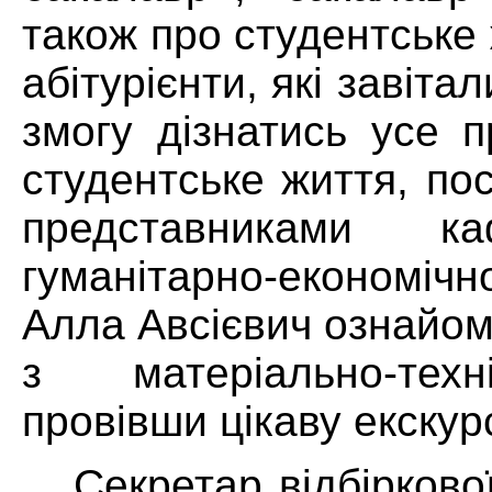
також про студентське
абітурієнти, які завіта
змогу дізнатись усе 
студентське життя, по
представниками к
гуманітарно-економіч
Алла Авсієвич ознайом
з матеріально-тех
провівши цікаву екскур
Секретар відбіркової