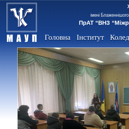
імені Блаженнішого
ПрАТ “ВНЗ “Міжр
Головна
Інститут
Коле