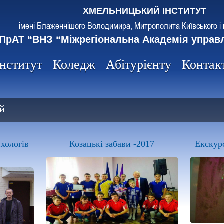
ХМЕЛЬНИЦЬКИЙ ІНСТИТУТ
імені Блаженнішого Володимира, Митрополита Київського і 
ПрАТ “ВНЗ “Міжрегіональна Академія управ
Інститут
Коледж
Абітурієнту
Контак
й
ихологів
Козацькі забави -2017
Екскурс