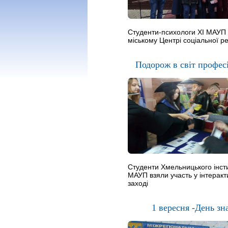
Студенти-психологи ХІ МАУП
міському Центрі соціальної ре
Подорож в світ профес
Студенти Хмельницького інст
МАУП взяли участь у інтерак
заході
1 вересня -День зн