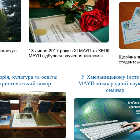
нституті
13 липня 2017 року в ХІ МАУП та ХЕПК
МАУП відбулося вручення дипломів
Щорічна з
студентсь
орія, культура та освіта:
У Хмельницькому інсти
християнський вимір
МАУП міжнародний нау
семінар