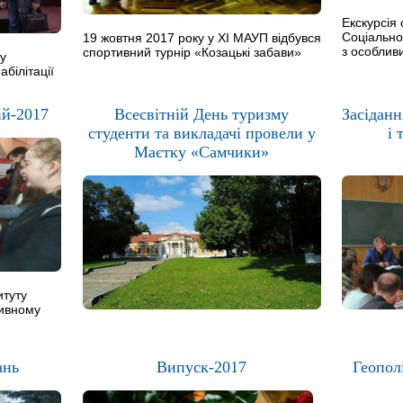
Екскурсія 
Соціально
19 жовтня 2017 року у ХІ МАУП відбувся
з особлив
спортивний турнір «Козацькі забави»
 у
абілітації
ій-2017
Всесвітній День туризму
Засіданн
студенти та викладачі провели у
і 
Маєтку «Самчики»
итуту
тивному
ань
Випуск-2017
Геопол