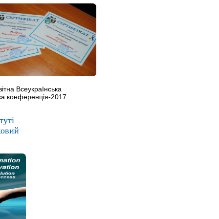
вітна Всеукраїнська
ка конференція-2017
туті
ковий