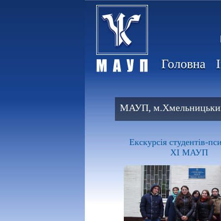
Головна
МАУП, м.Хмельницьки
Екскурсія студентів-пс
ХІ МАУП