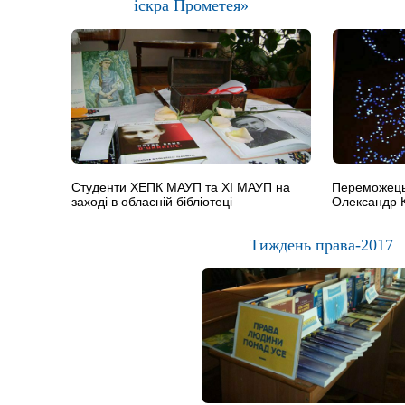
іскра Прометея»
Студенти ХЕПК МАУП та ХІ МАУП на
Переможець 
заході в обласній бібліотеці
Олександр 
Тиждень права-2017