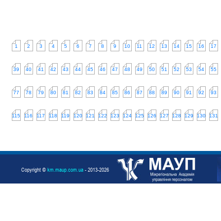
1
2
3
4
5
6
7
8
9
10
11
12
13
14
15
16
17
39
40
41
42
43
44
45
46
47
48
49
50
51
52
53
54
55
77
78
79
80
81
82
83
84
85
86
87
88
89
90
91
92
93
115
116
117
118
119
120
121
122
123
124
125
126
127
128
129
130
131
Copyright ©
km.maup.com.ua
- 2013-2026