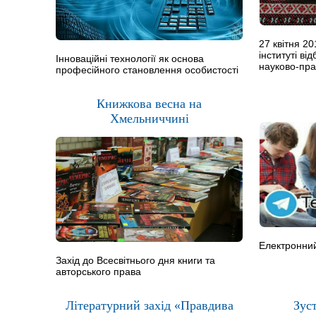
27 квітня 2
інституті ві
Інноваційні технології як основа
науково-пр
професійного становлення особистості
Книжкова весна на
Хмельниччині
Електронний
Захід до Всесвітнього дня книги та
авторського права
Літературний захід «Правдива
Зуст