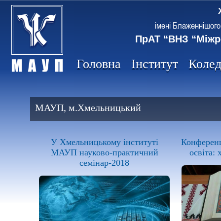
імені Блаженнішого
ПрАТ “ВНЗ “Міжр
Головна
Інститут
Коле
МАУП, м.Хмельницький
У Хмельницькому інституті
Конференці
МАУП науково-практичний
освіта:
семінар-2018