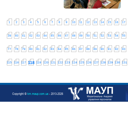
1
2
3
4
5
6
7
8
9
10
11
12
13
14
15
16
17
39
40
41
42
43
44
45
46
47
48
49
50
51
52
53
54
55
77
78
79
80
81
82
83
84
85
86
87
88
89
90
91
92
93
118
115
116
117
119
120
121
122
123
124
125
126
127
128
129
130
131
Copyright ©
km.maup.com.ua
- 2013-2026