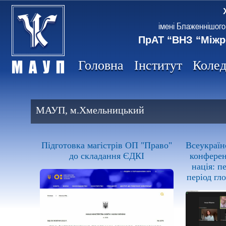
імені Блаженнішого
ПрАТ “ВНЗ “Міжр
Головна
Інститут
Коле
МАУП, м.Хмельницький
Підготовка магістрів ОП "Право"
Всеукраїн
до складання ЄДКІ
конферен
нація: п
період гл