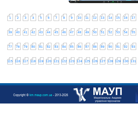
1
2
3
4
5
6
7
8
9
10
11
12
13
14
15
16
17
39
40
41
42
43
44
45
46
47
48
49
50
51
52
53
54
55
77
78
79
80
81
82
83
84
85
86
87
88
89
90
91
92
93
115
116
117
118
119
120
121
122
123
124
125
126
127
128
129
130
131
Copyright ©
km.maup.com.ua
- 2013-2026