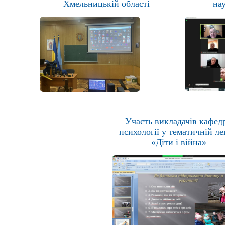
Хмельницькій області
на
Участь викладачів кафед
психології у тематичній ле
«Діти і війна»