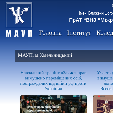
імені Блаженнішого
ПрАТ “ВНЗ “Міжр
Головна
Інститут
Коле
МАУП, м.Хмельницький
Навчальний тренінг «Захист прав
Участь у
вимушено переміщених осіб,
вимушен
постраждалих від війни рф проти
допо
України»
Всесві