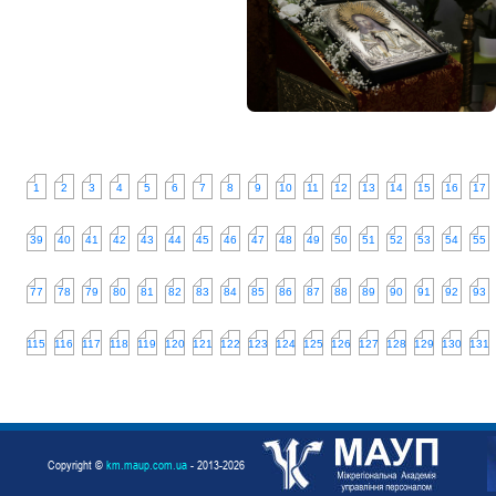
1
2
3
4
5
6
7
8
9
10
11
12
13
14
15
16
17
39
40
41
42
43
44
45
46
47
48
49
50
51
52
53
54
55
77
78
79
80
81
82
83
84
85
86
87
88
89
90
91
92
93
115
116
117
118
119
120
121
122
123
124
125
126
127
128
129
130
131
Copyright ©
km.maup.com.ua
- 2013-2026