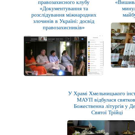
правозахисного клубу
«Вишива
«Документування та
минул
розслідування міжнародних
майб
злочинів в Україні: досвід
правозахисників»
У Храмі Хмельницького інс
МАУП відбулася святко
Божественна літургія у Д
Святої Трійці